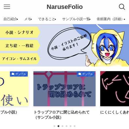
NaruseFolio
自己紹介
メモ
できること
サンプル小説一覧
依頼案内（詳細）
サンプル
サンプル
ンプル小説）
トラップフロアに閉じ込められて
にくにくしくあ
（サンプル小説）