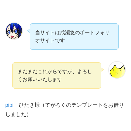
当サイトは成瀬悠のポートフォリ
オサイトです
まだまだこれからですが、よろし
くお願いいたします
pipi
ひたき様（てがろぐのテンプレートをお借り
しました）